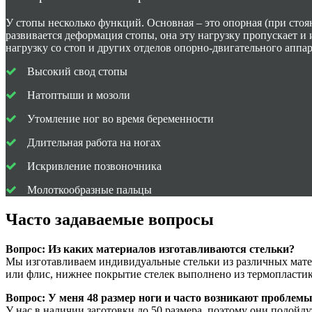
У стопы несколько функций. Основная – это опорная (при стоян
развивается деформация стопы, она эту нагрузку пропускает и 
нагрузку со стоп и других отделов опорно-двигательного аппа
Высокий свод стопы
Натоптыши и мозоли
Утомление ног во время беременности
Длительная работа на ногах
Искривление позвоночника
Молоткообразные пальцы
Часто задаваемые вопросы
Вопрос: Из каких материалов изготавливаются стельки?
Мы изготавливаем индивидуальные стельки из различных матер
или флис, нижнее покрытие стелек выполнено из термопластик
Вопрос: У меня 48 размер ноги и часто возникают проблемы
У нас в наличии заготовки до 50 размера, поэтому они подойду