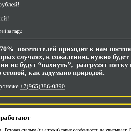
рублей!
лей!
ей за пару.
 70% посетителей приходят к нам посто
рых случаях, к сожалению, нужно будет
 они не будут “пахнуть”, разгрузят пятк
о стопой, как задумано природой.
оронеже
+7(965)386-0890
 работают
 Готовая стелька (из аптеки) такие особенности не учитывает. 