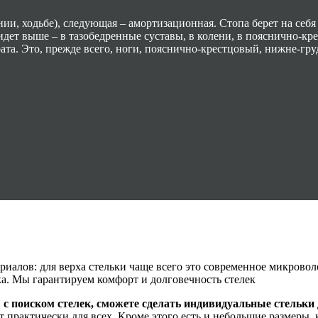
ии, ходьбе), следующая – амортизационная. Стопа берет на себя 
идет выше – в тазобедренные суставы, в колени, в пояснично-кре
рата. Это, прежде всего, ноги, пояснично-крестцовый, нижне-гр
иалов: для верха стельки чаще всего это современное микровол
а. Мы гарантируем комфорт и долговечность стелек
 с поиском стелек, сможете сделать индивидуальные стельки
т практически для всех. Кроме этого есть и небольшие размеры, 