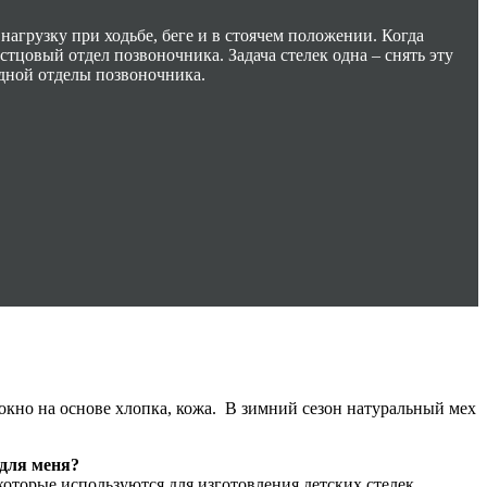
нагрузку при ходьбе, беге и в стоячем положении. Когда
стцовый отдел позвоночника. Задача стелек одна – снять эту
удной отделы позвоночника.
окно на основе хлопка, кожа. В зимний сезон натуральный мех
 для меня?
которые используются для изготовления детских стелек.