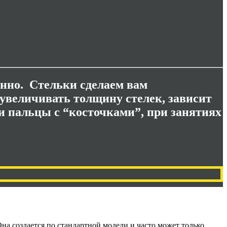
янно. Стельки сделаем вам
 увеличивать толщину стелек, зависит
у и пальцы с “косточками”, при занятиях
Она создается по стандартной модели и часто может только